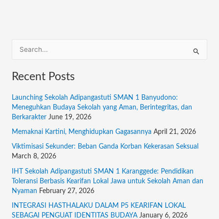
S
e
Recent Posts
a
r
Launching Sekolah Adipangastuti SMAN 1 Banyudono:
c
Meneguhkan Budaya Sekolah yang Aman, Berintegritas, dan
Berkarakter
June 19, 2026
h
f
Memaknai Kartini, Menghidupkan Gagasannya
April 21, 2026
o
Viktimisasi Sekunder: Beban Ganda Korban Kekerasan Seksual
March 8, 2026
r
:
IHT Sekolah Adipangastuti SMAN 1 Karanggede: Pendidikan
Toleransi Berbasis Kearifan Lokal Jawa untuk Sekolah Aman dan
Nyaman
February 27, 2026
INTEGRASI HASTHALAKU DALAM P5 KEARIFAN LOKAL
SEBAGAI PENGUAT IDENTITAS BUDAYA
January 6, 2026