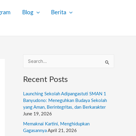
gram
Blog
Berita
S
e
Recent Posts
a
r
Launching Sekolah Adipangastuti SMAN 1
c
Banyudono: Meneguhkan Budaya Sekolah
yang Aman, Berintegritas, dan Berkarakter
h
June 19, 2026
f
Memaknai Kartini, Menghidupkan
o
Gagasannya
April 21, 2026