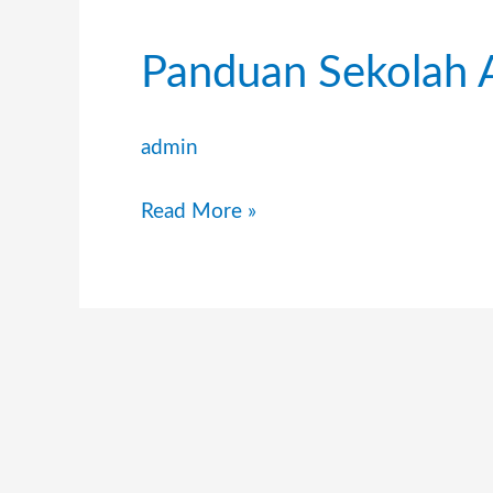
Panduan
Panduan Sekolah 
Sekolah
Adipangastuti
admin
Read More »