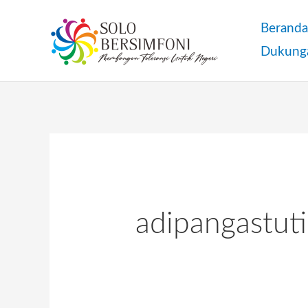
Skip
Berand
to
Dukung
content
adipangastuti