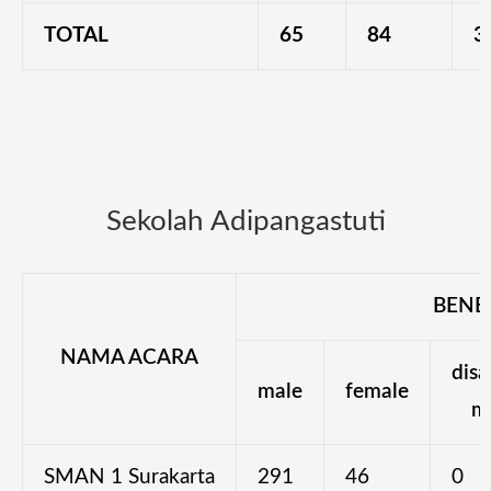
TOTAL
65
84
3
Sekolah Adipangastuti
BENEF
NAMA ACARA
disa
male
female
m
SMAN 1 Surakarta
291
46
0