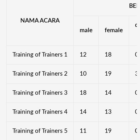
BEN
NAMA ACARA
di
male
female
Training of Trainers 1
12
18
0
Training of Trainers 2
10
19
3
Training of Trainers 3
18
14
0
Training of Trainers 4
14
13
0
Training of Trainers 5
11
19
0