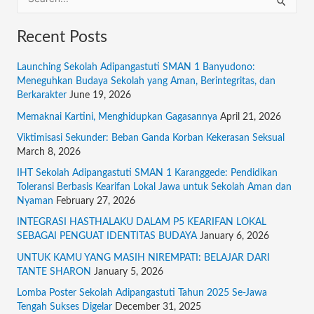
S
e
Recent Posts
a
r
Launching Sekolah Adipangastuti SMAN 1 Banyudono:
c
Meneguhkan Budaya Sekolah yang Aman, Berintegritas, dan
Berkarakter
June 19, 2026
h
f
Memaknai Kartini, Menghidupkan Gagasannya
April 21, 2026
o
Viktimisasi Sekunder: Beban Ganda Korban Kekerasan Seksual
March 8, 2026
r
:
IHT Sekolah Adipangastuti SMAN 1 Karanggede: Pendidikan
Toleransi Berbasis Kearifan Lokal Jawa untuk Sekolah Aman dan
Nyaman
February 27, 2026
INTEGRASI HASTHALAKU DALAM P5 KEARIFAN LOKAL
SEBAGAI PENGUAT IDENTITAS BUDAYA
January 6, 2026
UNTUK KAMU YANG MASIH NIREMPATI: BELAJAR DARI
TANTE SHARON
January 5, 2026
Lomba Poster Sekolah Adipangastuti Tahun 2025 Se-Jawa
Tengah Sukses Digelar
December 31, 2025