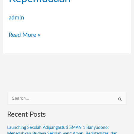
Pemberdayaan
admin
dan
Pengembangan
Read More »
Kepemudaan
S
e
Recent Posts
a
r
Launching Sekolah Adipangastuti SMAN 1 Banyudono:
c
Meneguhkan Budaya Sekolah yang Aman, Berintegritas, dan