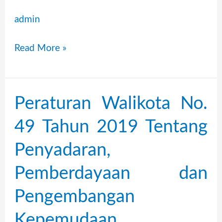
admin
Read More »
Peraturan Walikota No.
Peraturan
Walikota
49 Tahun 2019 Tentang
No.
Penyadaran,
49
Tahun
Pemberdayaan dan
2019
Pengembangan
Tentang
Kepemudaan
Penyadaran,