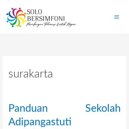
Skip
to
content
surakarta
Panduan Sekolah
Panduan
Sekolah
Adipangastuti
Adipangastuti