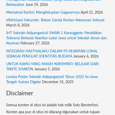
Berkarakter
June 19, 2026
h
f
Memaknai Kartini, Menghidupkan Gagasannya
April 21, 2026
o
Viktimisasi Sekunder: Beban Ganda Korban Kekerasan Seksual
March 8, 2026
r
:
IHT Sekolah Adipangastuti SMAN 1 Karanggede: Pendidikan
Toleransi Berbasis Kearifan Lokal Jawa untuk Sekolah Aman dan
Nyaman
February 27, 2026
INTEGRASI HASTHALAKU DALAM P5 KEARIFAN LOKAL
SEBAGAI PENGUAT IDENTITAS BUDAYA
January 6, 2026
UNTUK KAMU YANG MASIH NIREMPATI: BELAJAR DARI
TANTE SHARON
January 5, 2026
Lomba Poster Sekolah Adipangastuti Tahun 2025 Se-Jawa
Tengah Sukses Digelar
December 31, 2025
Disclaimer
Semua konten di situs ini adalah hak milik Solo Bersimfoni.
Konten apa pun di situs ini dilarang digunakan untuk tujuan