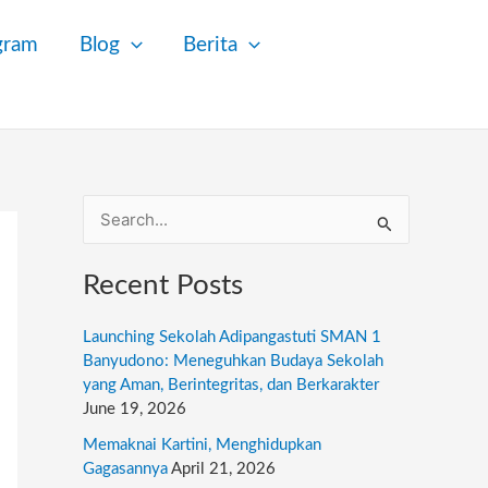
gram
Blog
Berita
S
e
Recent Posts
a
r
Launching Sekolah Adipangastuti SMAN 1
c
Banyudono: Meneguhkan Budaya Sekolah
yang Aman, Berintegritas, dan Berkarakter
h
June 19, 2026
f
Memaknai Kartini, Menghidupkan
o
Gagasannya
April 21, 2026