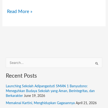
Read More »
S
e
Recent Posts
a
r
Launching Sekolah Adipangastuti SMAN 1 Banyudono:
c
Meneguhkan Budaya Sekolah yang Aman, Berintegritas, dan
Berkarakter
June 19, 2026
h
f
Memaknai Kartini, Menghidupkan Gagasannya
April 21, 2026