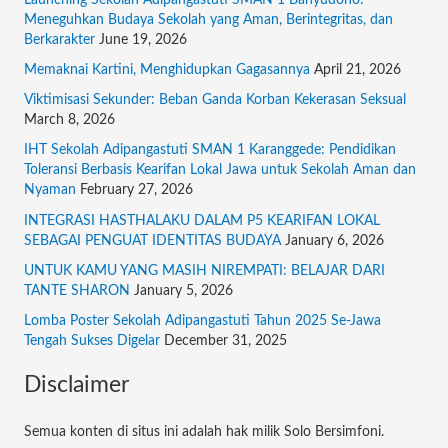
c
Meneguhkan Budaya Sekolah yang Aman, Berintegritas, dan
Berkarakter
June 19, 2026
h
f
Memaknai Kartini, Menghidupkan Gagasannya
April 21, 2026
o
Viktimisasi Sekunder: Beban Ganda Korban Kekerasan Seksual
March 8, 2026
r
:
IHT Sekolah Adipangastuti SMAN 1 Karanggede: Pendidikan
Toleransi Berbasis Kearifan Lokal Jawa untuk Sekolah Aman dan
Nyaman
February 27, 2026
INTEGRASI HASTHALAKU DALAM P5 KEARIFAN LOKAL
SEBAGAI PENGUAT IDENTITAS BUDAYA
January 6, 2026
UNTUK KAMU YANG MASIH NIREMPATI: BELAJAR DARI
TANTE SHARON
January 5, 2026
Lomba Poster Sekolah Adipangastuti Tahun 2025 Se-Jawa
Tengah Sukses Digelar
December 31, 2025
Disclaimer
Semua konten di situs ini adalah hak milik Solo Bersimfoni.