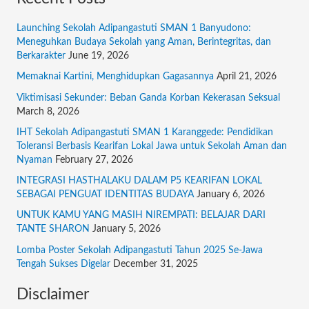
a
r
Launching Sekolah Adipangastuti SMAN 1 Banyudono:
c
Meneguhkan Budaya Sekolah yang Aman, Berintegritas, dan
Berkarakter
June 19, 2026
h
f
Memaknai Kartini, Menghidupkan Gagasannya
April 21, 2026
o
Viktimisasi Sekunder: Beban Ganda Korban Kekerasan Seksual
March 8, 2026
r
:
IHT Sekolah Adipangastuti SMAN 1 Karanggede: Pendidikan
Toleransi Berbasis Kearifan Lokal Jawa untuk Sekolah Aman dan
Nyaman
February 27, 2026
INTEGRASI HASTHALAKU DALAM P5 KEARIFAN LOKAL
SEBAGAI PENGUAT IDENTITAS BUDAYA
January 6, 2026
UNTUK KAMU YANG MASIH NIREMPATI: BELAJAR DARI
TANTE SHARON
January 5, 2026
Lomba Poster Sekolah Adipangastuti Tahun 2025 Se-Jawa
Tengah Sukses Digelar
December 31, 2025
Disclaimer