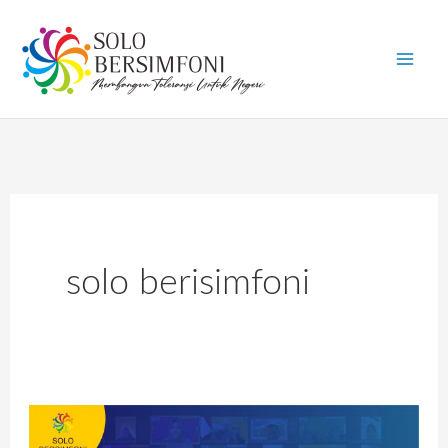
Skip
to
content
solo berisimfoni
“KONTRIBUSI