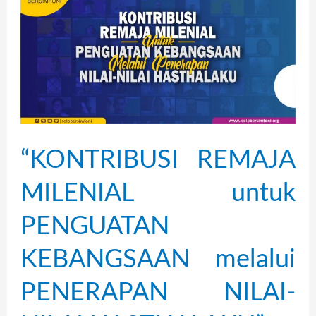
REMAJA
MILENIAL
untuk
PENGUATAN
KEBANGSAAN
melalui
PENERAPAN
“KONTRIBUSI REMAJA
NILAI-
MILENIAL untuk
NILAI
HASTHALAKU”
PENGUATAN
KEBANGSAAN melalui
PENERAPAN NILAI-