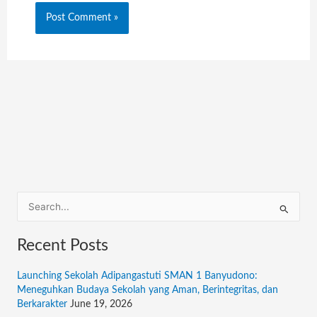
S
e
Recent Posts
a
r
Launching Sekolah Adipangastuti SMAN 1 Banyudono:
c
Meneguhkan Budaya Sekolah yang Aman, Berintegritas, dan
Berkarakter
June 19, 2026
h