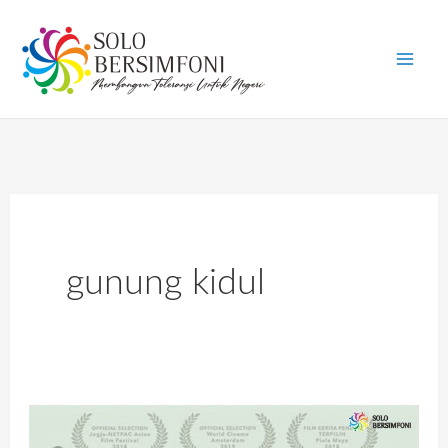
Skip
to
content
gunung kidul
Belajar