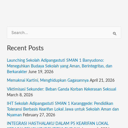
S
e
Recent Posts
a
r
Launching Sekolah Adipangastuti SMAN 1 Banyudono:
c
Meneguhkan Budaya Sekolah yang Aman, Berintegritas, dan
Berkarakter
June 19, 2026
h
f
Memaknai Kartini, Menghidupkan Gagasannya
April 21, 2026
o
Viktimisasi Sekunder: Beban Ganda Korban Kekerasan Seksual
March 8, 2026
r
:
IHT Sekolah Adipangastuti SMAN 1 Karanggede: Pendidikan
Toleransi Berbasis Kearifan Lokal Jawa untuk Sekolah Aman dan
Nyaman
February 27, 2026
INTEGRASI HASTHALAKU DALAM P5 KEARIFAN LOKAL