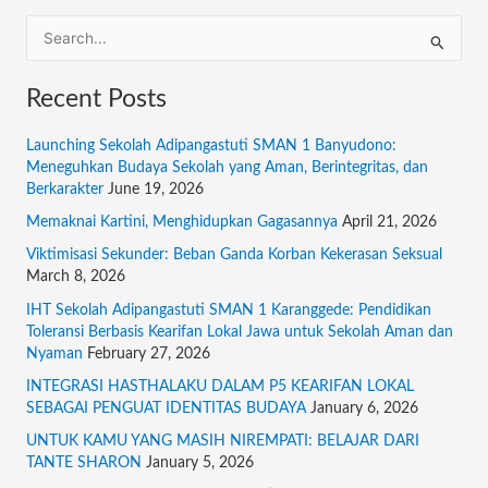
S
e
Recent Posts
a
r
Launching Sekolah Adipangastuti SMAN 1 Banyudono:
c
Meneguhkan Budaya Sekolah yang Aman, Berintegritas, dan
Berkarakter
June 19, 2026
h
f
Memaknai Kartini, Menghidupkan Gagasannya
April 21, 2026
o
Viktimisasi Sekunder: Beban Ganda Korban Kekerasan Seksual
March 8, 2026
r
:
IHT Sekolah Adipangastuti SMAN 1 Karanggede: Pendidikan
Toleransi Berbasis Kearifan Lokal Jawa untuk Sekolah Aman dan
Nyaman
February 27, 2026
INTEGRASI HASTHALAKU DALAM P5 KEARIFAN LOKAL
SEBAGAI PENGUAT IDENTITAS BUDAYA
January 6, 2026
UNTUK KAMU YANG MASIH NIREMPATI: BELAJAR DARI
TANTE SHARON
January 5, 2026