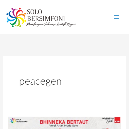
Skip
to
content
peacegen
Bhinneka