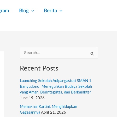
gram
Blog
Berita
S
e
Recent Posts
a
r
Launching Sekolah Adipangastuti SMAN 1
c
Banyudono: Meneguhkan Budaya Sekolah
yang Aman, Berintegritas, dan Berkarakter
h
June 19, 2026
f
Memaknai Kartini, Menghidupkan
o
Gagasannya
April 21, 2026