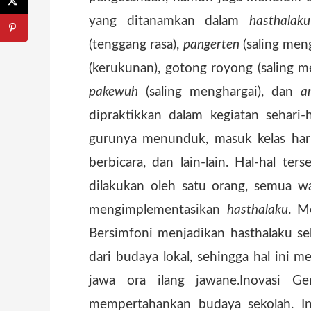
yang ditanamkan dalam
hasthalaku
(tenggang rasa),
pangerten
(saling men
(kerukunan), gotong royong (saling 
pakewuh
(saling menghargai), dan
a
dipraktikkan dalam kegiatan sehari-
gurunya menunduk, masuk kelas haru
berbicara, dan lain-lain. Hal-hal te
dilakukan oleh satu orang, semua wa
mengimplementasikan
hasthalaku
. M
Bersimfoni menjadikan hasthalaku se
dari budaya lokal, sehingga hal ini
jawa ora ilang jawane.Inovasi Ge
mempertahankan budaya sekolah. I