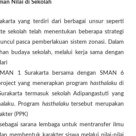
an Nilai di Sekolah
rta yang terdiri dari berbagai unsur seperti
ite sekolah telah menentukan beberapa strategi
ncul pasca pemberlakuan sistem zonasi. Dalam
an budaya sekolah, melalui kerja sama dengan
ari
, SMAN 1 Surakarta bersama dengan SMAN 6
g project yang menerapkan program
hasthalaku
di
urakarta termasuk sekolah Adipangastuti yang
halaku. Program
hasthalaku
tersebut merupakan
akter (PPK)
 sebagai sarana lembaga untuk mentransfer ilmu
n membentuk karakter siswa melalui nilai-nilai