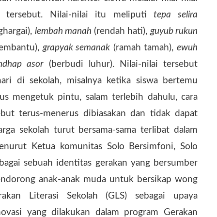
tersebut. Nilai-nilai itu meliputi
tepa selira
ghargai),
lembah manah
(rendah hati),
guyub rukun
membantu),
grapyak semanak
(ramah tamah),
ewuh
ndhap asor
(berbudi luhur). Nilai-nilai tersebut
hari di sekolah, misalnya ketika siswa bertemu
s mengetuk pintu, salam terlebih dahulu, cara
rsebut terus-menerus dibiasakan dan tidak dapat
rga sekolah turut bersama-sama terlibat dalam
enurut Ketua komunitas Solo Bersimfoni, Solo
bagai sebuah identitas gerakan yang bersumber
 mendorong anak-anak muda untuk bersikap wong
rakan Literasi Sekolah (GLS) sebagai upaya
novasi yang dilakukan dalam program Gerakan